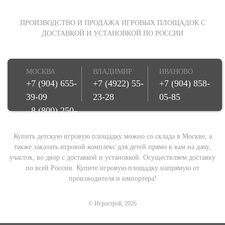
ПРОИЗВОДСТВО И ПРОДАЖА ИГРОВЫХ ПЛОЩАДОК С
ДОСТАВКОЙ И УСТАНОВКОЙ ПО РОССИИ
МОСКВА
ВЛАДИМИР
ИВАНОВО
+7 (904) 655-
+7 (4922) 55-
+7 (904) 858-
39-09
23-28
05-85
8 (800) 250-
08-78
Купить детскую игровую площадку можно со склада в Москве, а
также заказать игровой комплекс для детей прямо к вам на дачу,
участок, во двор с доставкой и установкой. Осуществляем доставку
по всей России. Купите игровую площадку напрямую от
производителя и импортера!
© Игрострой, 2026