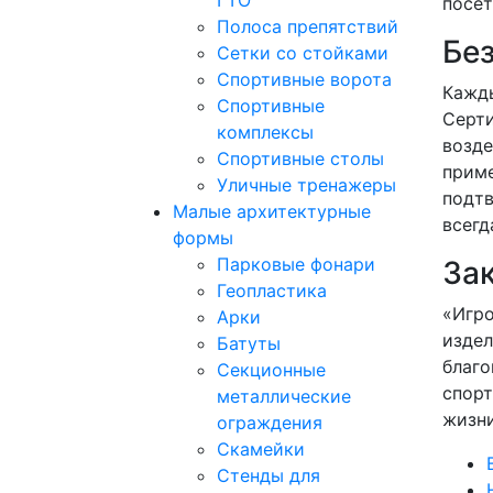
ГТО
посет
Полоса препятствий
Без
Сетки со стойками
Спортивные ворота
Кажды
Спортивные
Серти
комплексы
возде
Спортивные столы
приме
Уличные тренажеры
подтв
Малые архитектурные
всегд
формы
Парковые фонари
За
Геопластика
«Игро
Арки
издел
Батуты
благо
Секционные
спорт
металлические
жизни
ограждения
Скамейки
Стенды для