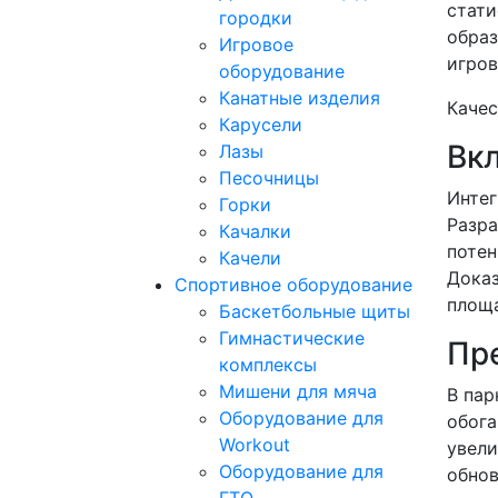
стати
городки
образ
Игровое
игров
оборудование
Канатные изделия
Качес
Карусели
Вк
Лазы
Песочницы
Интег
Горки
Разра
Качалки
потен
Качели
Доказ
Спортивное оборудование
площа
Баскетбольные щиты
Гимнастические
Пр
комплексы
Мишени для мяча
В пар
Оборудование для
обога
Workout
увели
Оборудование для
обнов