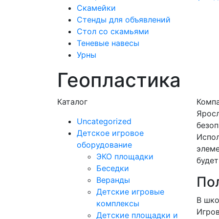
Скамейки
Стенды для объявлений
Стол со скамьями
Теневые навесы
Урны
Геопластика
Каталог
Компа
Яросл
Uncategorized
безоп
Детское игровое
Испол
оборудование
элеме
ЭКО площадки
будет
Беседки
По
Веранды
Детские игровые
В шко
комплексы
Игров
Детские площадки и