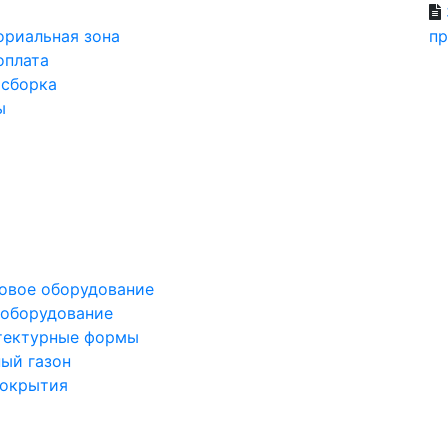
ориальная зона
пр
оплата
 сборка
ы
овое оборудование
оборудование
тектурные формы
ный
газон
окрытия