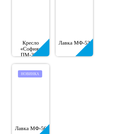
Кресло
Лавка МФ-53
«София»
ПМ-38.2
НОВИНКА
Лавка МФ-56