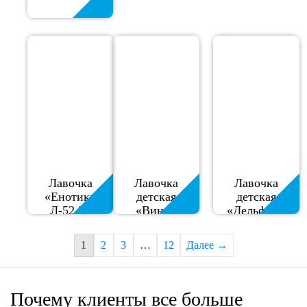
Лавочка
Лавочка
Лавочка
«Енотик»
детская
детская
Л-52.25
«Винни
«Дельфин»
Пух»
МФ-05.11
МФ-32.1
1
2
3
…
12
Далее →
Почему клиенты все больше