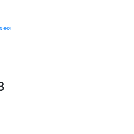
ения
3