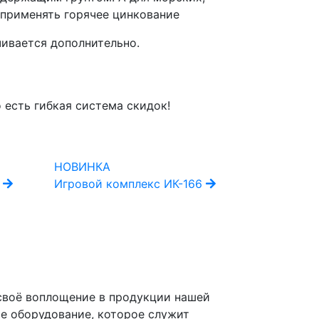
применять горячее цинкование
чивается дополнительно.
 есть гибкая система скидок!
НОВИНКА
НОВИНКА
4
Игровой комплекс ИК-166
Качалка б
 своё воплощение в продукции нашей
ое оборудование, которое служит